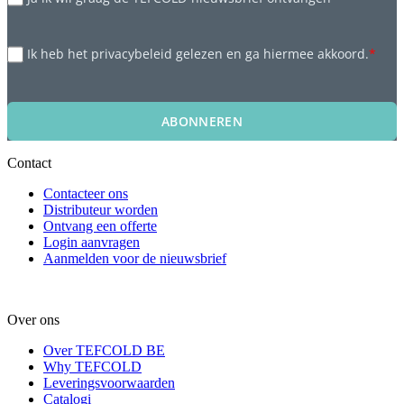
Ik heb het privacybeleid gelezen en ga hiermee akkoord.
*
ABONNEREN
Contact
Contacteer ons
Distributeur worden
Ontvang een offerte
Login aanvragen
Aanmelden voor de nieuwsbrief
Over ons
Over TEFCOLD BE
Why TEFCOLD
Leveringsvoorwaarden
Catalogi