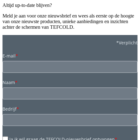
Altijd up-to-date blijven?
Meld je aan voor onze nieuwsbrief en wees als eerste op de hoogte
van onze nieuwste producten, unieke aanbiedingen en inzichten
achter de schermen van TEFCOLD.
*Verplicht
E-mail
*
Naam
*
Bedrijf
*
Ja ik wil graag de TEFCOLD-nieuwsbrief ontvangen
*