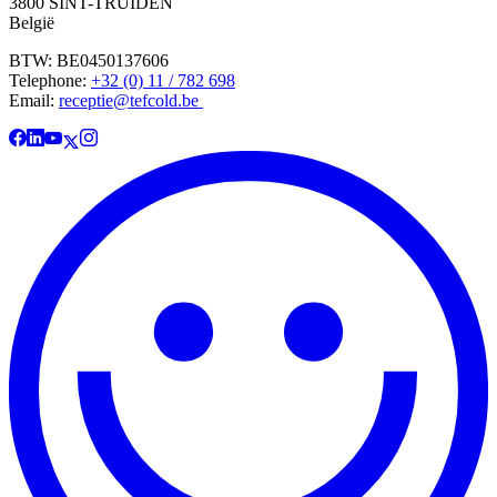
3800 SINT-TRUIDEN
België
BTW: BE0450137606
Telephone:
+32 (0) 11 / 782 698
Email:
receptie@tefcold.be