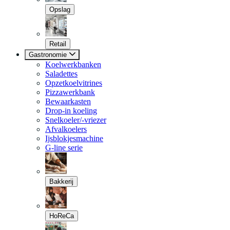
Opslag
Retail
Gastronomie
Koelwerkbanken
Saladettes
Opzetkoelvitrines
Pizzawerkbank
Bewaarkasten
Drop-in koeling
Snelkoeler/-vriezer
Afvalkoelers
Ijsblokjesmachine
G-line serie
Bakkerij
HoReCa