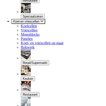
Restaurant
Speciaalzaken
Koel-en vriescellen
Koelcellen
Vriescellen
Monoblocks
Panelen
Koel- en vriescellen op maat
Rekwerk
Retail/Supermarkt
Keuken
Restaurant