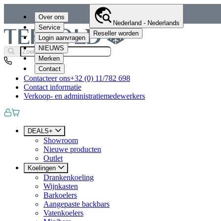
Over ons
Nederland - Nederlands
Service
Reseller worden
Login aanvragen
NIEUWS
Merken
Contact
Contacteer ons
+32 (0) 11/782 698
Contact informatie
Verkoop- en administratiemedewerkers
DEALS+
Showroom
Nieuwe producten
Outlet
Koelingen
Drankenkoeling
Wijnkasten
Barkoelers
Aangepaste backbars
Vatenkoelers