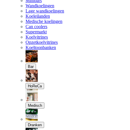
Minibars
Wandkoelingen
Lage wandkoelingen
Koeleilanden
Medische koelingen
Can coolers
Supermarkt
Koelvitrines
Opzetkoelvitrines
Koeltoonbanken
Bar
HoReCa
Medisch
Dranken