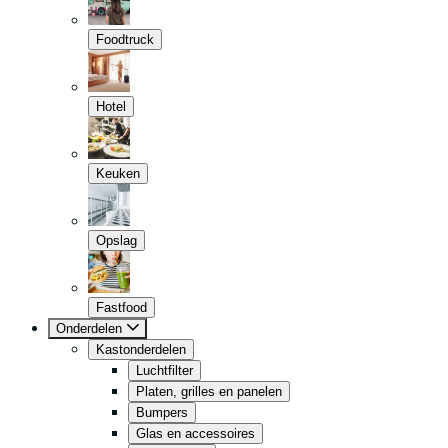
Foodtruck
Hotel
Keuken
Opslag
Fastfood
Onderdelen
Kastonderdelen
Luchtfilter
Platen, grilles en panelen
Bumpers
Glas en accessoires