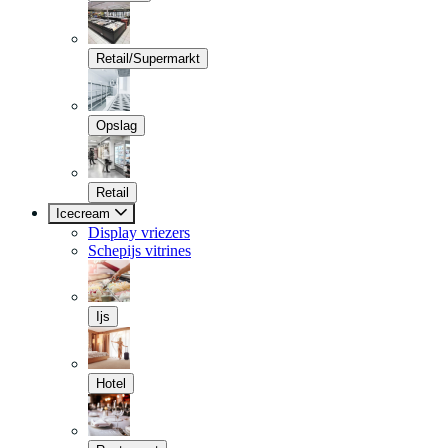
Retail/Supermarkt
Opslag
Retail
Icecream
Display vriezers
Schepijs vitrines
Ijs
Hotel