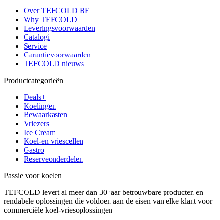
Over TEFCOLD BE
Why TEFCOLD
Leveringsvoorwaarden
Catalogi
Service
Garantievoorwaarden
TEFCOLD nieuws
Productcategorieën
Deals+
Koelingen
Bewaarkasten
Vriezers
Ice Cream
Koel-en vriescellen
Gastro
Reserveonderdelen
Passie voor koelen
TEFCOLD levert al meer dan 30 jaar betrouwbare producten en
rendabele oplossingen die voldoen aan de eisen van elke klant voor
commerciële koel-vriesoplossingen