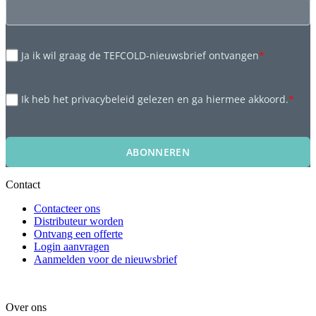
Ja ik wil graag de TEFCOLD-nieuwsbrief ontvangen
*
Ik heb het privacybeleid gelezen en ga hiermee akkoord.
*
ABONNEREN
Contact
Contacteer ons
Distributeur worden
Ontvang een offerte
Login aanvragen
Aanmelden voor de nieuwsbrief
Over ons