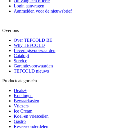
Ontvang een offerte
Login aanvragen
Aanmelden voor de nieuwsbrief
Over ons
Over TEFCOLD BE
Why TEFCOLD
Leveringsvoorwaarden
Catalogi
Service
Garantievoorwaarden
TEFCOLD nieuws
Productcategorieën
Deals+
Koelingen
Bewaarkasten
Vriezers
Ice Cream
Koel-en vriescellen
Gastro
Reserveonderdelen