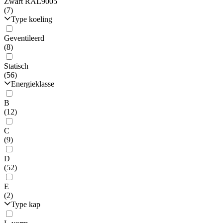
Zwart RAL9005
(7)
Type koeling
Geventileerd
(8)
Statisch
(56)
Energieklasse
B
(12)
C
(9)
D
(52)
E
(2)
Type kap