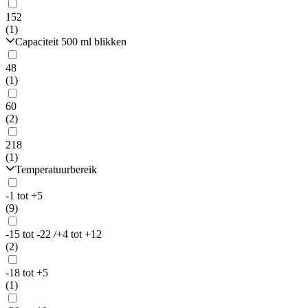
152
(1)
Capaciteit 500 ml blikken
48
(1)
60
(2)
218
(1)
Temperatuurbereik
-1 tot +5
(9)
-15 tot -22 /+4 tot +12
(2)
-18 tot +5
(1)