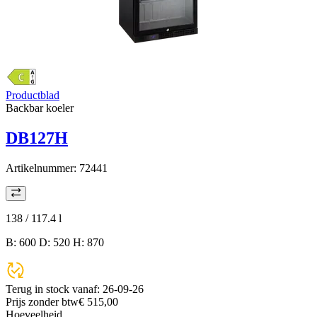
Productblad
Backbar koeler
DB127H
Artikelnummer:
72441
138 / 117.4
l
B: 600 D: 520 H: 870
Terug in stock vanaf:
26-09-26
Prijs zonder btw
€ 515,00
Hoeveelheid