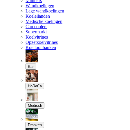
Minibars
Wandkoelingen
Lage wandkoelingen
Koeleilanden
Medische koelingen
Can coolers
Supermarkt
Koelvitrines
Opzetkoelvitrines
Koeltoonbanken
Bar
HoReCa
Medisch
Dranken