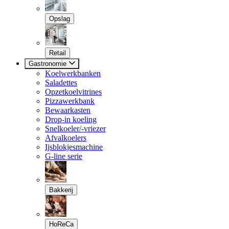
Opslag
Retail
Gastronomie
Koelwerkbanken
Saladettes
Opzetkoelvitrines
Pizzawerkbank
Bewaarkasten
Drop-in koeling
Snelkoeler/-vriezer
Afvalkoelers
Ijsblokjesmachine
G-line serie
Bakkerij
HoReCa