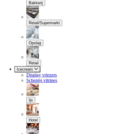
Bakkerij
Retail/Supermarkt
Opslag
Retail
Icecream
Display vriezers
Schepijs vitrines
Ijs
Hotel