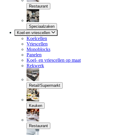
Restaurant
Speciaalzaken
Koel-en vriescellen
Koelcellen
Vriescellen
Monoblocks
Panelen
Koel- en vriescellen op maat
Rekwerk
Retail/Supermarkt
Keuken
Restaurant