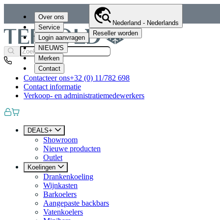
Over ons
Nederland - Nederlands
Service
Reseller worden
Login aanvragen
NIEUWS
Merken
Contact
Contacteer ons
+32 (0) 11/782 698
Contact informatie
Verkoop- en administratiemedewerkers
DEALS+
Showroom
Nieuwe producten
Outlet
Koelingen
Drankenkoeling
Wijnkasten
Barkoelers
Aangepaste backbars
Vatenkoelers