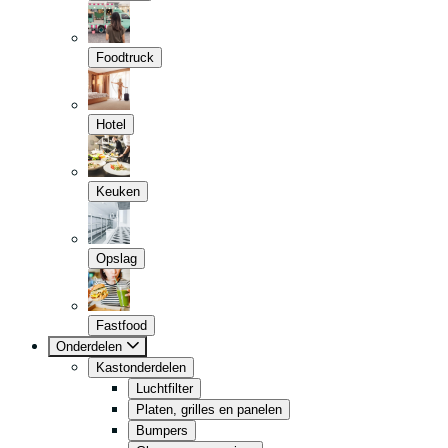
Foodtruck
Hotel
Keuken
Opslag
Fastfood
Onderdelen
Kastonderdelen
Luchtfilter
Platen, grilles en panelen
Bumpers