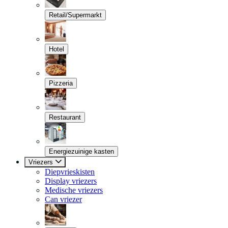
Retail/Supermarkt
Hotel
Pizzeria
Restaurant
Energiezuinige kasten
Vriezers
Diepvrieskisten
Display vriezers
Medische vriezers
Can vriezer