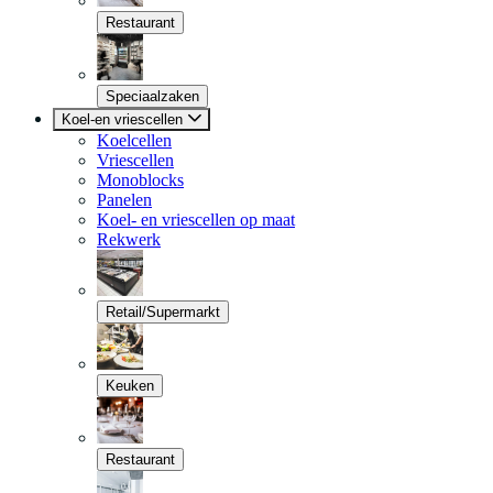
Restaurant
Speciaalzaken
Koel-en vriescellen
Koelcellen
Vriescellen
Monoblocks
Panelen
Koel- en vriescellen op maat
Rekwerk
Retail/Supermarkt
Keuken
Restaurant