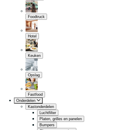
Foodtruck
Hotel
Keuken
Opslag
Fastfood
Onderdelen
Kastonderdelen
Luchtfilter
Platen, grilles en panelen
Bumpers