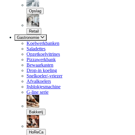
Opslag
Retail
Gastronomie
Koelwerkbanken
Saladettes
Opzetkoelvitrines
Pizzawerkbank
Bewaarkasten
Drop-in koeling
Snelkoeler/-vriezer
Afvalkoelers
Ijsblokjesmachine
G-line serie
Bakkerij
HoReCa