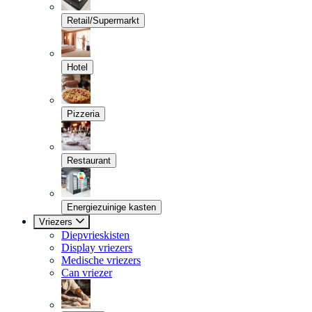
Retail/Supermarkt
Hotel
Pizzeria
Restaurant
Energiezuinige kasten
Vriezers
Diepvrieskisten
Display vriezers
Medische vriezers
Can vriezer