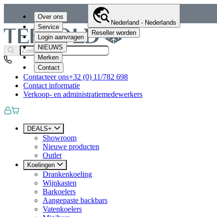
Over ons
Nederland - Nederlands
Service
Reseller worden
Login aanvragen
NIEUWS
Merken
Contact
Contacteer ons
+32 (0) 11/782 698
Contact informatie
Verkoop- en administratiemedewerkers
DEALS+
Showroom
Nieuwe producten
Outlet
Koelingen
Drankenkoeling
Wijnkasten
Barkoelers
Aangepaste backbars
Vatenkoelers