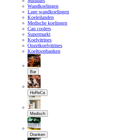
Minibars
Wandkoelingen
Lage wandkoelingen
Koeleilanden
Medische koelingen
Can coolers
Supermarkt
Koelvitrines
Opzetkoelvitrines
Koeltoonbanken
Bar
HoReCa
Medisch
Dranken