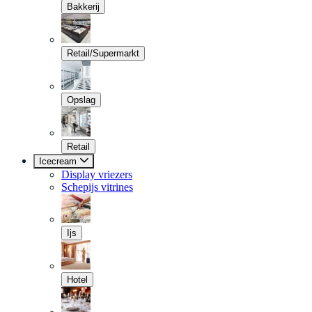
Bakkerij
Retail/Supermarkt
Opslag
Retail
Icecream
Display vriezers
Schepijs vitrines
Ijs
Hotel