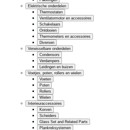
Keuken
Elektrische onderdelen
Thermostaten
Gemak
Ventilatormotor en accessoires
Opslag
Schakelaars
Ontdooien
Thermometers en accessoires
Retail
Fastfood
Diversen
Verwisselbare onderdelen
Condensors
Alles in zwart
Verdampers
Leidingen en buizen
Voetjes, poten, rollers en wielen
Voeten
Poten
Rollers
Wielen
Interieuraccessoires
Korven
Scheiders
Glass Set and Related Parts
Plankreksystemen