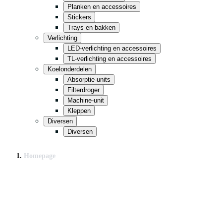
Planken en accessoires
Stickers
Trays en bakken
Verlichting
LED-verlichting en accessoires
TL-verlichting en accessoires
Koelonderdelen
Absorptie-units
Filterdroger
Machine-unit
Kleppen
Diversen
Diversen
Homepage