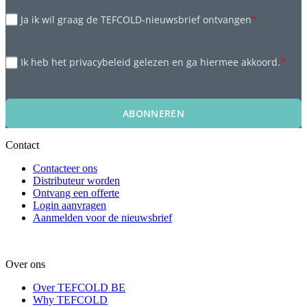
Ja ik wil graag de TEFCOLD-nieuwsbrief ontvangen
*
Ik heb het privacybeleid gelezen en ga hiermee akkoord.
*
ABONNEREN
Contact
Contacteer ons
Distributeur worden
Ontvang een offerte
Login aanvragen
Aanmelden voor de nieuwsbrief
Over ons
Over TEFCOLD BE
Why TEFCOLD