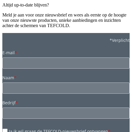
Altijd up-to-date blijven?
Meld je aan voor onze nieuwsbrief en wees als eerste op de hoogte
van onze nieuwste producten, unieke aanbiedingen en inzichten
achter de schermen van TEFCOLD.
*Verplicht
E-mail
*
Naam
*
Bedrijf
*
Ja ik wil graag de TEFCOLD-nieuwsbrief ontvangen
*