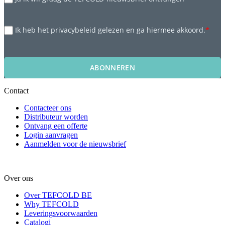
Ik heb het privacybeleid gelezen en ga hiermee akkoord.
*
ABONNEREN
Contact
Contacteer ons
Distributeur worden
Ontvang een offerte
Login aanvragen
Aanmelden voor de nieuwsbrief
Over ons
Over TEFCOLD BE
Why TEFCOLD
Leveringsvoorwaarden
Catalogi