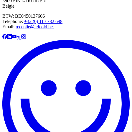
3800 SINT-TRUIDEN
België
BTW: BE0450137606
Telephone:
+32 (0) 11 / 782 698
Email:
receptie@tefcold.be