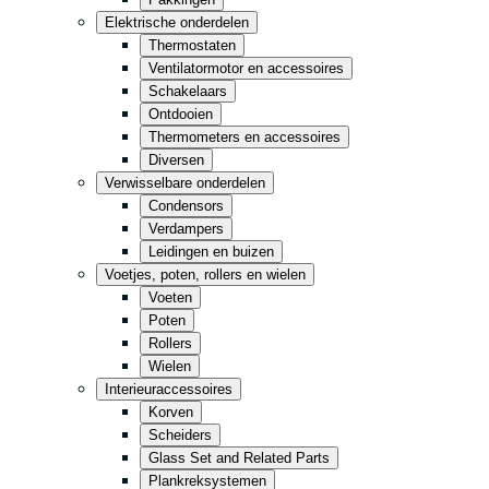
Keuken
Elektrische onderdelen
Thermostaten
Gemak
Ventilatormotor en accessoires
Opslag
Schakelaars
Ontdooien
Thermometers en accessoires
Retail
Fastfood
Diversen
Verwisselbare onderdelen
Condensors
Alles in zwart
Verdampers
Leidingen en buizen
Voetjes, poten, rollers en wielen
Voeten
Poten
Rollers
Wielen
Interieuraccessoires
Korven
Scheiders
Glass Set and Related Parts
Plankreksystemen