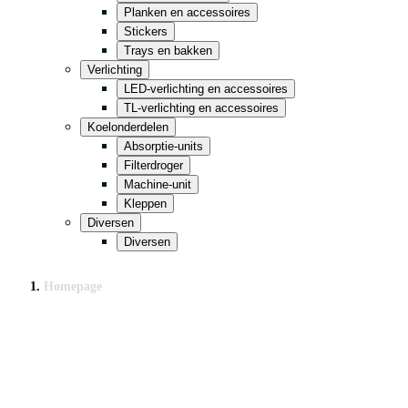
Planken en accessoires
Stickers
Trays en bakken
Verlichting
LED-verlichting en accessoires
TL-verlichting en accessoires
Koelonderdelen
Absorptie-units
Filterdroger
Machine-unit
Kleppen
Diversen
Diversen
Homepage