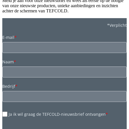
Meld je aan voor onze nieuwsbrief en wees als eerste op de hoogte
van onze nieuwste producten, unieke aanbiedingen en inzichten
achter de schermen van TEFCOLD.
*Verplicht
E-mail
*
Naam
*
Bedrijf
*
Ja ik wil graag de TEFCOLD-nieuwsbrief ontvangen
*