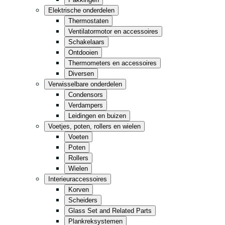
Keuken
Elektrische onderdelen
Thermostaten
Gemak
Ventilatormotor en accessoires
Opslag
Schakelaars
Ontdooien
Thermometers en accessoires
Retail
Fastfood
Diversen
Verwisselbare onderdelen
Condensors
Alles in zwart
Verdampers
Leidingen en buizen
Voetjes, poten, rollers en wielen
Voeten
Poten
Rollers
Wielen
Interieuraccessoires
Korven
Scheiders
Glass Set and Related Parts
Plankreksystemen