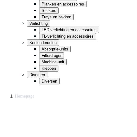
Planken en accessoires
Stickers
Trays en bakken
Verlichting
LED-verlichting en accessoires
TL-verlichting en accessoires
Koelonderdelen
Absorptie-units
Filterdroger
Machine-unit
Kleppen
Diversen
Diversen
Homepage