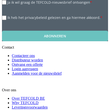
Ja ik wil graag de TEFCOLD-nieuwsbrief ontvangen
*
Ik heb het privacybeleid gelezen en ga hiermee akkoord.
*
ABONNEREN
Contact
Contacteer ons
Distributeur worden
Ontvang een offerte
Login aanvragen
Aanmelden voor de nieuwsbrief
Over ons
Over TEFCOLD BE
Why TEFCOLD
Leveringsvoorwaarden