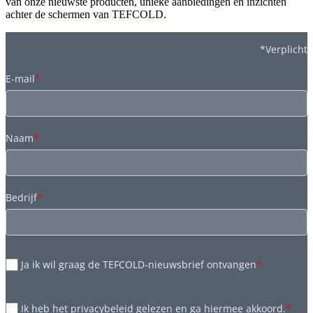
van onze nieuwste producten, unieke aanbiedingen en inzichten
achter de schermen van TEFCOLD.
*Verplicht
E-mail
*
Naam
*
Bedrijf
*
Ja ik wil graag de TEFCOLD-nieuwsbrief ontvangen
*
Ik heb het privacybeleid gelezen en ga hiermee akkoord.
*