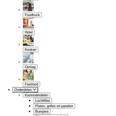
Foodtruck
Hotel
Keuken
Opslag
Fastfood
Onderdelen
Kastonderdelen
Luchtfilter
Platen, grilles en panelen
Bumpers