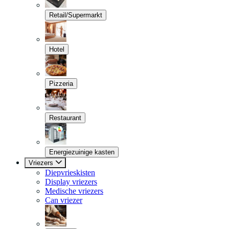
Retail/Supermarkt
Hotel
Pizzeria
Restaurant
Energiezuinige kasten
Vriezers
Diepvrieskisten
Display vriezers
Medische vriezers
Can vriezer