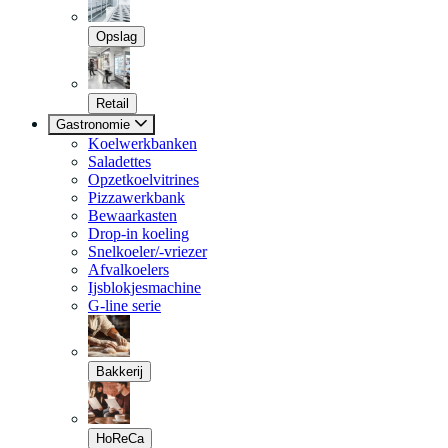
Opslag
Retail
Gastronomie
Koelwerkbanken
Saladettes
Opzetkoelvitrines
Pizzawerkbank
Bewaarkasten
Drop-in koeling
Snelkoeler/-vriezer
Afvalkoelers
Ijsblokjesmachine
G-line serie
Bakkerij
HoReCa