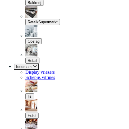
Bakkerij
Retail/Supermarkt
Opslag
Retail
Icecream
Display vriezers
Schepijs vitrines
Ijs
Hotel