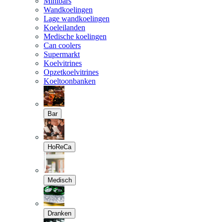
Minibars
Wandkoelingen
Lage wandkoelingen
Koeleilanden
Medische koelingen
Can coolers
Supermarkt
Koelvitrines
Opzetkoelvitrines
Koeltoonbanken
Bar
HoReCa
Medisch
Dranken