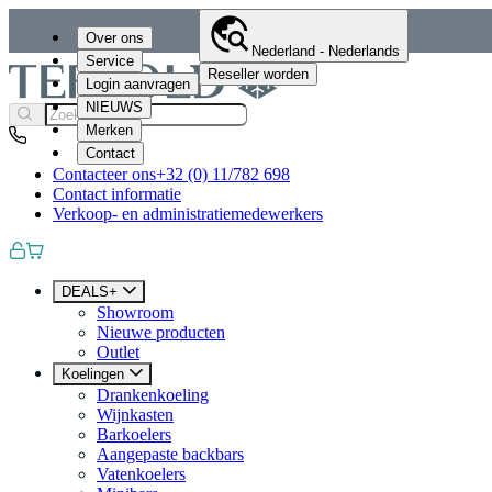
Over ons
Nederland - Nederlands
Service
Reseller worden
Login aanvragen
NIEUWS
Merken
Contact
Contacteer ons
+32 (0) 11/782 698
Contact informatie
Verkoop- en administratiemedewerkers
DEALS+
Showroom
Nieuwe producten
Outlet
Koelingen
Drankenkoeling
Wijnkasten
Barkoelers
Aangepaste backbars
Vatenkoelers