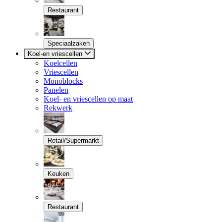
Restaurant
Speciaalzaken
Koel-en vriescellen
Koelcellen
Vriescellen
Monoblocks
Panelen
Koel- en vriescellen op maat
Rekwerk
Retail/Supermarkt
Keuken
Restaurant