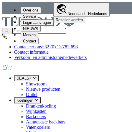
Over ons
Nederland - Nederlands
Service
Reseller worden
Login aanvragen
NIEUWS
Merken
Contact
Contacteer ons
+32 (0) 11/782 698
Contact informatie
Verkoop- en administratiemedewerkers
DEALS+
Showroom
Nieuwe producten
Outlet
Koelingen
Drankenkoeling
Wijnkasten
Barkoelers
Aangepaste backbars
Vatenkoelers