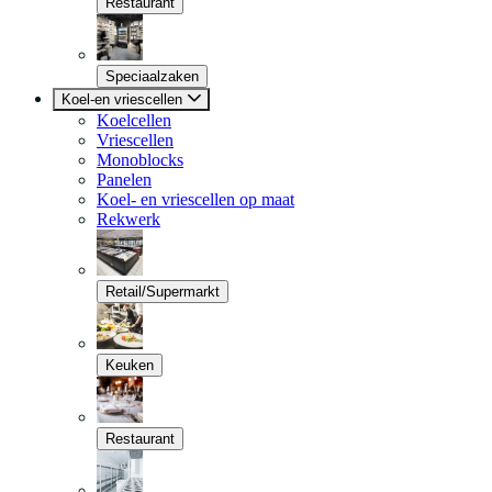
Restaurant
Speciaalzaken
Koel-en vriescellen
Koelcellen
Vriescellen
Monoblocks
Panelen
Koel- en vriescellen op maat
Rekwerk
Retail/Supermarkt
Keuken
Restaurant