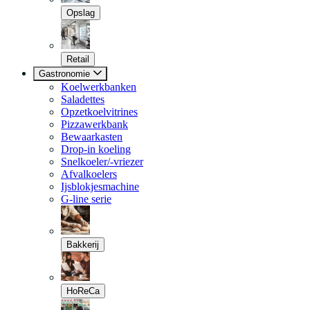
Opslag
Retail
Gastronomie
Koelwerkbanken
Saladettes
Opzetkoelvitrines
Pizzawerkbank
Bewaarkasten
Drop-in koeling
Snelkoeler/-vriezer
Afvalkoelers
Ijsblokjesmachine
G-line serie
Bakkerij
HoReCa