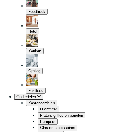
Foodtruck
Hotel
Keuken
Opslag
Fastfood
Onderdelen
Kastonderdelen
Luchtfilter
Platen, grilles en panelen
Bumpers
Glas en accessoires