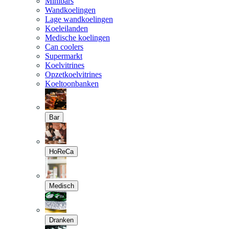
Minibars
Wandkoelingen
Lage wandkoelingen
Koeleilanden
Medische koelingen
Can coolers
Supermarkt
Koelvitrines
Opzetkoelvitrines
Koeltoonbanken
Bar
HoReCa
Medisch
Dranken