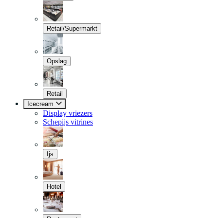
Retail/Supermarkt
Opslag
Retail
Icecream
Display vriezers
Schepijs vitrines
Ijs
Hotel