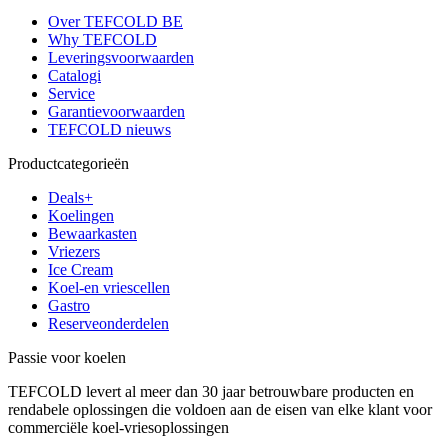
Over TEFCOLD BE
Why TEFCOLD
Leveringsvoorwaarden
Catalogi
Service
Garantievoorwaarden
TEFCOLD nieuws
Productcategorieën
Deals+
Koelingen
Bewaarkasten
Vriezers
Ice Cream
Koel-en vriescellen
Gastro
Reserveonderdelen
Passie voor koelen
TEFCOLD levert al meer dan 30 jaar betrouwbare producten en
rendabele oplossingen die voldoen aan de eisen van elke klant voor
commerciële koel-vriesoplossingen