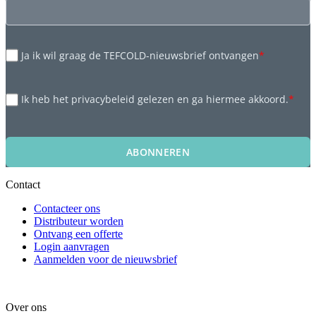
Ja ik wil graag de TEFCOLD-nieuwsbrief ontvangen
*
Ik heb het privacybeleid gelezen en ga hiermee akkoord.
*
ABONNEREN
Contact
Contacteer ons
Distributeur worden
Ontvang een offerte
Login aanvragen
Aanmelden voor de nieuwsbrief
Over ons