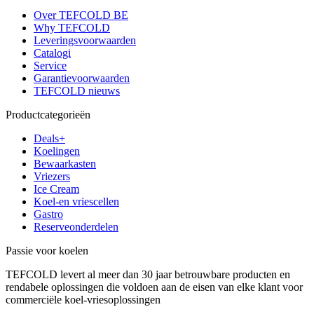
Over TEFCOLD BE
Why TEFCOLD
Leveringsvoorwaarden
Catalogi
Service
Garantievoorwaarden
TEFCOLD nieuws
Productcategorieën
Deals+
Koelingen
Bewaarkasten
Vriezers
Ice Cream
Koel-en vriescellen
Gastro
Reserveonderdelen
Passie voor koelen
TEFCOLD levert al meer dan 30 jaar betrouwbare producten en
rendabele oplossingen die voldoen aan de eisen van elke klant voor
commerciële koel-vriesoplossingen