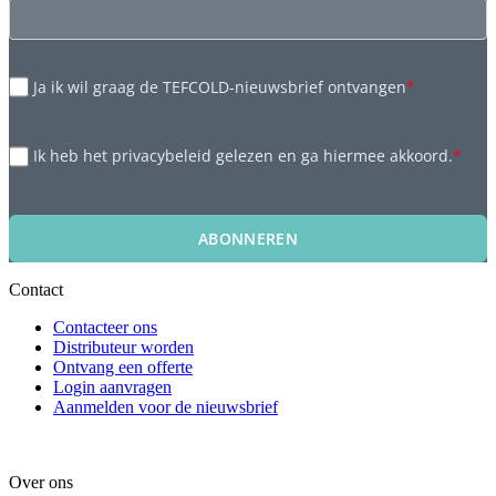
Ja ik wil graag de TEFCOLD-nieuwsbrief ontvangen
*
Ik heb het privacybeleid gelezen en ga hiermee akkoord.
*
ABONNEREN
Contact
Contacteer ons
Distributeur worden
Ontvang een offerte
Login aanvragen
Aanmelden voor de nieuwsbrief
Over ons