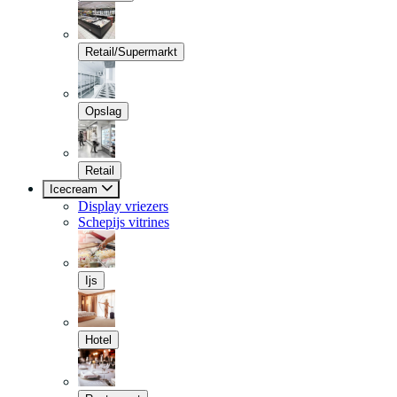
Retail/Supermarkt
Opslag
Retail
Icecream
Display vriezers
Schepijs vitrines
Ijs
Hotel