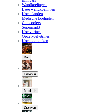
Minibars
Wandkoelingen
Lage wandkoelingen
Koeleilanden
Medische koelingen
Can coolers
Supermarkt
Koelvitrines
Opzetkoelvitrines
Koeltoonbanken
Bar
HoReCa
Medisch
Dranken