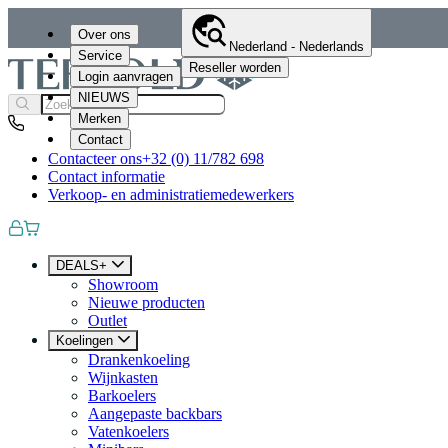
Over ons
Nederland - Nederlands
Service
Reseller worden
Login aanvragen
NIEUWS
Merken
Contact
Contacteer ons
+32 (0) 11/782 698
Contact informatie
Verkoop- en administratiemedewerkers
DEALS+
Showroom
Nieuwe producten
Outlet
Koelingen
Drankenkoeling
Wijnkasten
Barkoelers
Aangepaste backbars
Vatenkoelers