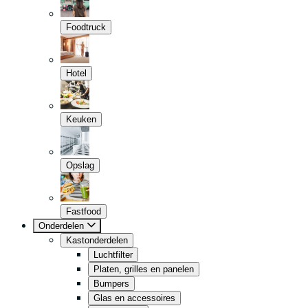
Foodtruck
Hotel
Keuken
Opslag
Fastfood
Onderdelen
Kastonderdelen
Luchtfilter
Platen, grilles en panelen
Bumpers
Glas en accessoires