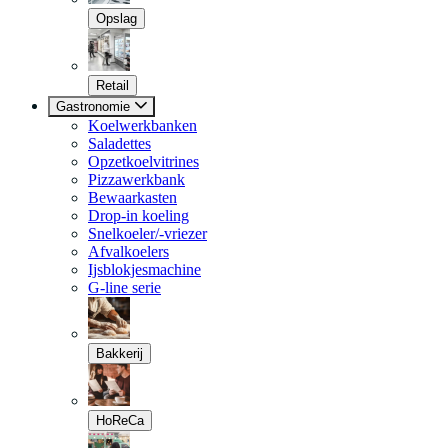
Opslag
Retail
Gastronomie
Koelwerkbanken
Saladettes
Opzetkoelvitrines
Pizzawerkbank
Bewaarkasten
Drop-in koeling
Snelkoeler/-vriezer
Afvalkoelers
Ijsblokjesmachine
G-line serie
Bakkerij
HoReCa