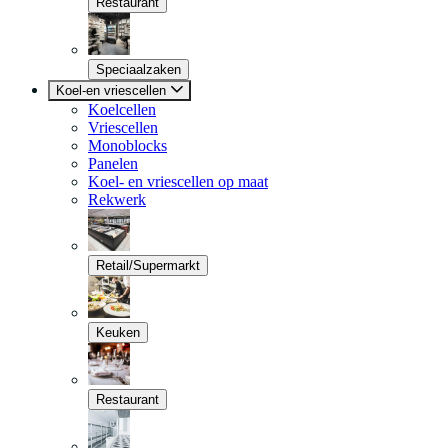
Restaurant
Speciaalzaken
Koel-en vriescellen
Koelcellen
Vriescellen
Monoblocks
Panelen
Koel- en vriescellen op maat
Rekwerk
Retail/Supermarkt
Keuken
Restaurant